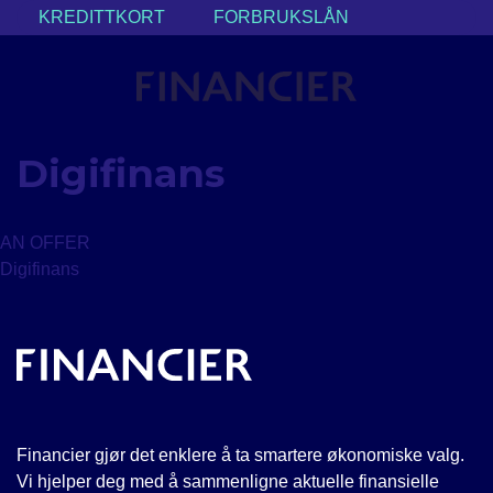
Skip
KREDITTKORT
FORBRUKSLÅN
to
content
Digifinans
AN OFFER
Digifinans
Financier gjør det enklere å ta smartere økonomiske valg.
Vi hjelper deg med å sammenligne aktuelle finansielle