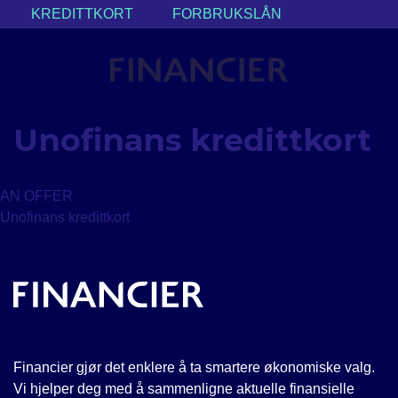
Skip
KREDITTKORT
FORBRUKSLÅN
to
content
Unofinans kredittkort
AN OFFER
Unofinans kredittkort
Financier gjør det enklere å ta smartere økonomiske valg.
Vi hjelper deg med å sammenligne aktuelle finansielle